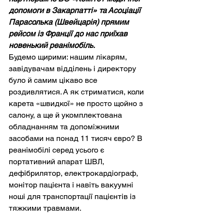
допомоги в Закарпатті» та Асоціації 
Парасолька (Швейцарія) прямим 
рейсом із Франції до нас приїхав 
новенький реанімобіль.
Будемо щирими: нашим лікарям, 
завідувачам відділень і директору 
було й самим цікаво все 
роздивлятися. А як стриматися, коли 
карета «швидкої» не просто щойно з 
салону, а ще й укомплектована 
обладнанням та допоміжними 
засобами на понад 11 тисяч євро? В 
реанімобілі серед усього є 
портативний апарат ШВЛ, 
дефібрилятор, електрокардіограф, 
монітор пацієнта і навіть вакуумні 
ноші для транспортації пацієнтів із 
тяжкими травмами. 