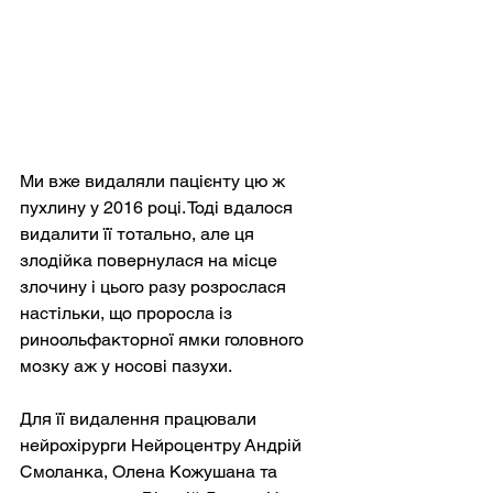
Ми вже видаляли пацієнту цю ж 
пухлину у 2016 році. Тоді вдалося 
видалити її тотально, але ця 
злодійка повернулася на місце 
злочину і цього разу розрослася 
настільки, що проросла із 
риноольфакторної ямки головного 
мозку аж у носові пазухи.
Для її видалення працювали 
нейрохірурги Нейроцентру Андрій 
Смоланка, Олена Кожушана та 