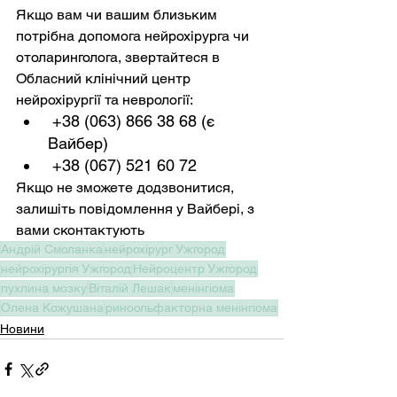
Якщо вам чи вашим близьким 
потрібна допомога нейрохірурга чи 
отоларинголога, звертайтеся в 
Обласний клінічний центр 
нейрохірургії та неврології:
 +38 (063) 866 38 68 (є 
Вайбер)
 +38 (067) 521 60 72
Якщо не зможете додзвонитися, 
залишіть повідомлення у Вайбері, з 
вами сконтактують
Андрій Смоланка
нейрохірург Ужгород
нейрохірургія Ужгород
Нейроцентр Ужгород
пухлина мозку
Віталій Лешак
менінгіома
Олена Кожушана
риноольфакторна менінгіома
Новини