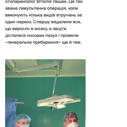
отоларинголог Віталій Лешак. Це так 
звана симультанна операція, коли 
виконують кілька видів втручань за 
один наркоз. Спершу видалили все, 
що виросло в мозку, а звідти 
дісталися носових пазух і провели 
«генеральне прибирання» ще й там.