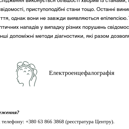
дослідження виконується більшості хворим із станами,
свідомості, приступоподібні стани тощо. Останні вин
ття, однак вони не завжди виявляються епілепсією.
тичних нападів у випадку різних порушень свідомос
нші допоміжні методи діагностики, які разом дозво
Електроенцефалографія
теження?
телефону: +380 63 866 3868 (реєстратура Центру).