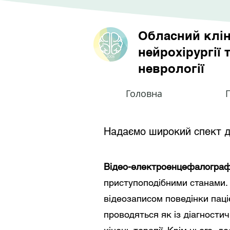
Обласний клін
нейрохірургії 
неврології
Головна
П
Надаємо широкий спект ді
Відео-електроенцефалографі
приступоподібними станами. 
відеозаписом поведінки паці
проводяться як із діагности