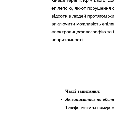
кінець терапії. Крім цього, 
епілепсію, як-от порушення 
відсотків людей протягом жи
виключити можливість епілеп
електроенцефалографію та і
непритомності.
Часті запитання:
Як записатись на обс
Телефонуйте за номером 