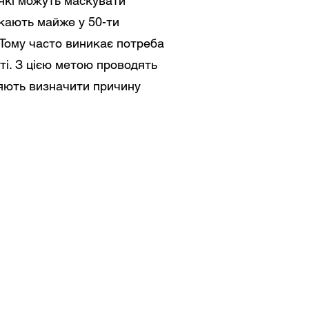
 які можуть маскувати
икають майже у 50-ти
 Тому часто виникає потреба
ті. З цією метою проводять
ляють визначити причину