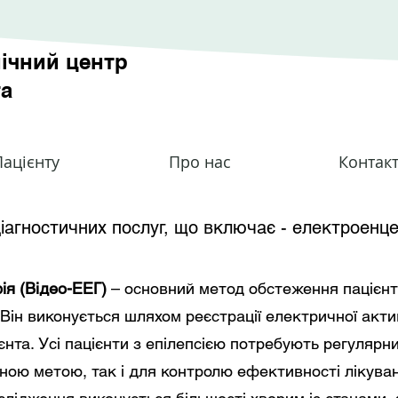
ічний центр
та
ацієнту
Про нас
Контак
агностичних послуг, що включає - електрое
нц
я (Відео-ЕЕГ)
– основний метод обстеження пацієнтів
Він виконується шляхом реєстрації електричної акт
єнта.
Усі пацієнти з епілепсією потребують регулярн
чною метою, так і для контролю ефективності лікува