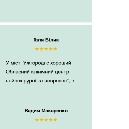
Галя Білик
★★★★★
У місті Ужгороді є хороший
Обласний клінічний центр
нейрохірургії та неврології, в
ньому працюють хороші добрі
лікарі - спеціалісти своєї
справи.А також тут дуже добрий
Вадим Макаренко
відповідальний медперсонал
★★★★★
який дуже уважний до своїх