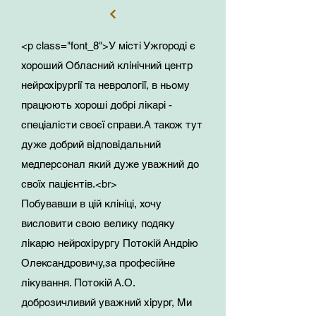
це та операція де життя людини
Олександровичу дай Вам Бог
рахується на хвилини.
здоров'я , сили у вашій не легкій
Тут кожен день швидка
праці.
<p class="font_8">У місті Ужгороді є
привозить пацієнтів.
хороший Обласний клінічний центр
Велике Вам дякую!!!
нейрохірургії та неврології, в ньому
Будьте добріше один до одного
працюють хороші добрі лікарі -
Тарас Степанович лікар від Бога
спеціалісти своєї справи.А також тут
Смоланко сильна людина, яка
дуже добрий відповідальний
зробила таку потужну команду
медперсонал який дуже уважний до
лікарів на Україні
своїх пацієнтів.<br>
Побувавши в цій клініці, хочу
висловити свою велику подяку
лікарю нейрохірургу Потокій Андрію
Олександровичу,за професійне
лікування. Потокій А.О.
доброзичливий уважний хірург, Ми