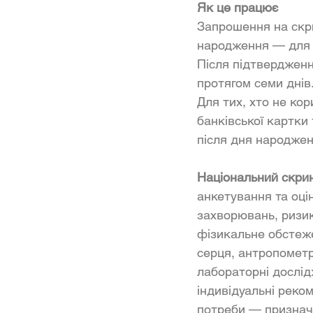
Як це працює
Запрошення на скри
народження — для л
Після підтвердженн
протягом семи днів
Для тих, хто не ко
банківської картки
після дня народжен
Національний скрин
анкетування та оці
захворювань, ризику
фізикальне обстеже
серця, антропометр
лабораторні дослід
індивідуальні реком
потреби — призначе