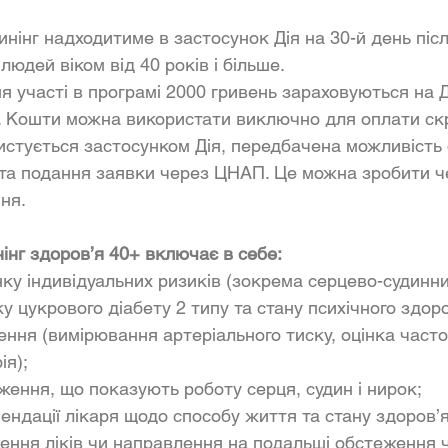
нінг надходитиме в застосунок Дія на 30-й день післ
юдей віком від 40 років і більше.
я участі в програмі 2000 гривень зараховуються на Д
. Кошти можна використати виключно для оплати скр
ристується застосунком Дія, передбачена можливіст
 та подання заявки через ЦНАП. Це можна зробити че
ня.
інг здоров’я 40+ включає в себе:
нку індивідуальних ризиків (зокрема серцево-судинни
 цукрового діабету 2 типу та стану психічного здоро
ння (вимірювання артеріального тиску, оцінка часто
ія);
ження, що показують роботу серця, судин і нирок;
ендації лікаря щодо способу життя та стану здоров’я,
ння ліків чи направлення на подальші обстеження ч