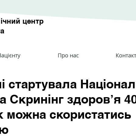
ічний центр
та
ацієнту
Про нас
Контак
ні стартувала Націона
а Скринінг здоров’я 40
як можна скористатись
ою