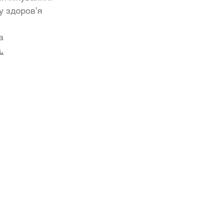
у здоров’я 
а 
a
.