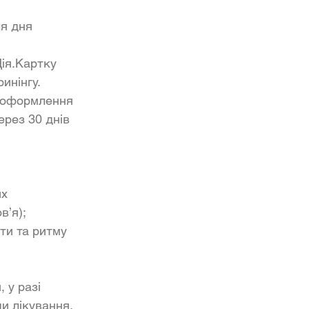
я дня 
ія.Картку 
инінгу.
ь оформлення 
рез 30 днів 
х 
в’я);
ти та ритму 
 у разі 
и лікування.