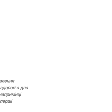
влення 
 здоровʼя для 
наприкінці 
 перші 