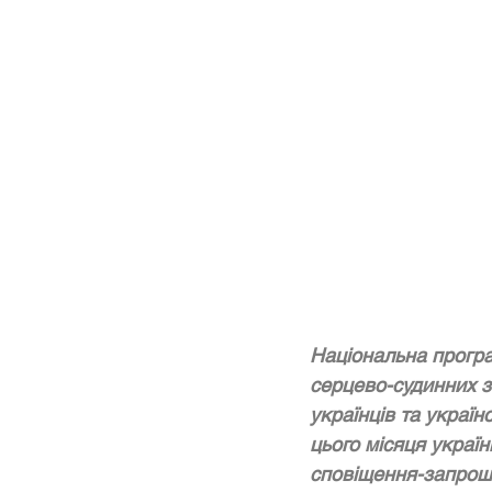
Національна програ
серцево-судинних з
українців та україн
цього місяця україн
сповіщення-запроше