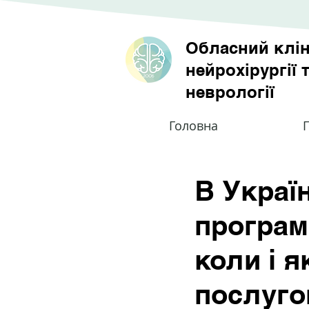
Обласний клін
нейрохірургії 
неврології
Головна
П
В Украї
програм
коли і 
послуг