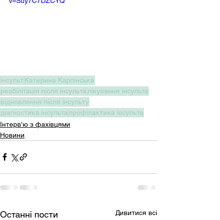
v=Suy7C7DZCYQ
інсульт
Катерина Карпінська
реабілітація після інсульта
лікування інсульта
відновлення після інсульту
діагностика інсульта
профілактика інсульта
Інтерв'ю з фахівцями
Новини
Дивитися всі
Останні пости