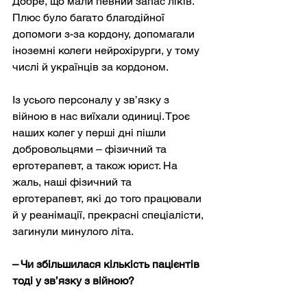
Добре, що мали певний запас ліків. 
Плюс було багато благодійної 
допомоги з-за кордону, допомагали 
іноземні колеги нейрохірурги, у тому 
числі й українців за кордоном.
Із усього персоналу у зв’язку з 
війною в нас виїхали одиниці. Троє 
наших колег у перші дні пішли 
добровольцями – фізичний та 
ерготерапевт, а також юрист. На 
жаль, наші фізичний та 
ерготерапевт, які до того працювали 
й у реанімації, прекрасні спеціалісти, 
загинули минулого літа.
– Чи збільшилася кількість пацієнтів 
тоді у зв’язку з війною?