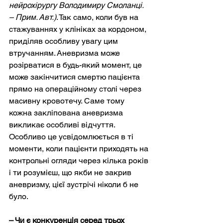
нейрохірургу Володимиру Смоланці. 
– Прим. Авт.)
. Так само, коли був на 
стажуваннях у клініках за кордоном, 
приділяв особливу увагу цим 
втручанням. Аневризма може 
розірватися в будь-який момент, це 
може закінчитися смертю пацієнта 
прямо на операційному столі через 
масивну кровотечу. Саме тому 
кожна закліпована аневризма 
викликає особливі відчуття. 
Особливо це усвідомлюється в ті 
моменти, коли пацієнти приходять на 
контрольні огляди через кілька років 
і ти розумієш, що якби не закрив 
аневризму, цієї зустрічі ніколи б не 
було.
– Чи є конкуренція серед трьох 