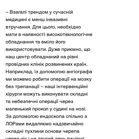
– Взагалі трендом у сучасній 
медицині є менш інвазивні 
втручання. Для цього, необхідно 
мати в наявності високотехнологічне 
обладнання та вміло його 
використовувати. Дуже приємно, що 
наш центр обладнаний на рівні 
провідних клінік розвинених країн. 
Наприклад, із допомогою ангіографа 
ми можемо робити операції на мозку 
без трепанації – наші інтервенційні 
хірурги можуть виконувати складні 
та небезпечні операції через 
маленький прокол у судині на нозі. 
За допомогою ендоскопа спільно з 
ЛОРами видаляємо надзвичайно 
складні пухлини основи черепа 
через ніс і на другий день пацієнт 