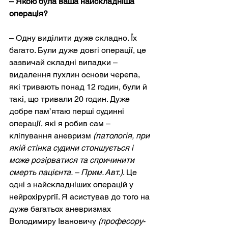
– Якою була ваша найскладніша 
операція?
– Одну виділити дуже складно. Їх 
багато. Були дуже довгі операції, це 
зазвичай складні випадки – 
видалення пухлин основи черепа, 
які тривають понад 12 годин, були й 
такі, що тривали 20 годин. Дуже 
добре пам’ятаю перші судинні 
операції, які я робив сам – 
кліпування аневризм 
(патологія, при 
якій стінка судини стоншується і 
може розірватися та спричинити 
смерть пацієнта. – Прим. Авт.)
. Це 
одні з найскладніших операцій у 
нейрохірургії. Я асистував до того на 
дуже багатьох аневризмах 
Володимиру Івановичу 
(професору-