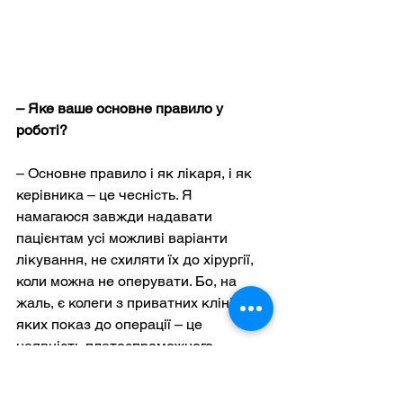
– Яке ваше основне правило у 
роботі?
– Основне правило і як лікаря, і як 
керівника – це чесність. Я 
намагаюся завжди надавати 
пацієнтам усі можливі варіанти 
лікування, не схиляти їх до хірургії, 
коли можна не оперувати. Бо, на 
жаль, є колеги з приватних клінік, в 
яких показ до операції – це 
наявність платоспроможного 
пацієнта. Я завжди перед операцією 
в голові прокручую всі можливі 