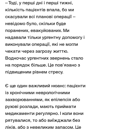
– Тоді, у перші дні і перші тижні, 
кількість пацієнтів впала, бо ми 
скасували всі планові операції – 
невідомо було, скільки буде 
поранених, евакуйованих. Ми 
надавали тільки ургентну допомогу і 
виконували операції, які не могли 
чекати через загрозу життю. 
Водночас ургентних звернень стало 
на порядок більше. Це пов’язано з 
підвищеним рівнем стресу.
Є ще один важливий нюанс: пацієнти 
із хронічними неврологічними 
захворюваннями, як епілепсія або 
рухові розлади, мають приймати 
медикаменти регулярно. І коли вони 
рятувалися, то або виїжджали без 
ліків, або з невеликим запасом. Це 