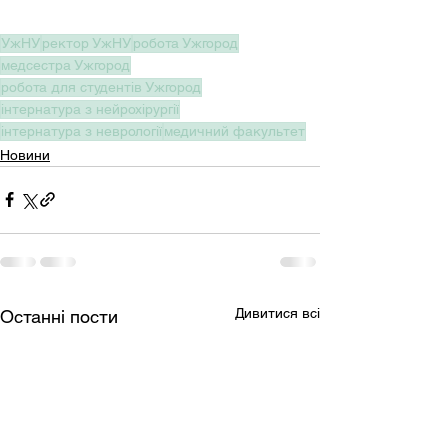
УжНУ
ректор УжНУ
робота Ужгород
медсестра Ужгород
робота для студентів Ужгород
інтернатура з нейрохірургії
інтернатура з неврології
медичний факультет
Новини
Дивитися всі
Останні пости