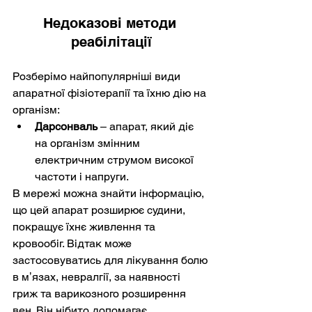
Недоказові методи 
реабілітації
Розберімо найпопулярніші види 
апаратної фізіотерапії та їхню дію на 
організм:
Дарсонваль
 – апарат, який діє 
на організм змінним 
електричним струмом високої 
частоти і напруги. 
В мережі можна знайти інформацію, 
що цей апарат розширює судини, 
покращує їхнє живлення та 
кровообіг. Відтак може 
застосовуватись для лікування болю 
в мʼязах, невралгії, за наявності 
гриж та варикозного розширення 
вен. Він нібито допомагає 