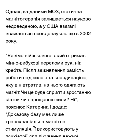
Однак, за даними МОЗ, статична 
магнітотерапія залишається науково 
недоведеною, а у США взагалі 
вважається псевдонаукою ще з 2002 
року.
"Уявімо військового, який отримав 
мінно-вибухові переломи рук, ніг, 
хребта. Після заживлення замість 
роботи над силою та координацією, 
яку він втратив, на нього одягають 
магніт. Чи це буде сприяти зростанню 
кісток чи нарощенню сили? Ні", – 
пояснює Катерина і додає: 
"Доказову базу має лише 
транскраніальна магнітна 
стимуляція. Її використовують у 
психіатрії для лікування важкої 