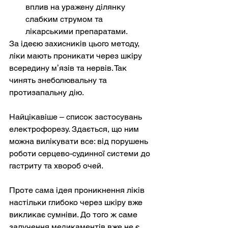
вплив на уражену ділянку 
слабким струмом та 
лікарськими препаратами.
За ідеєю захисників цього методу, 
ліки мають проникати через шкіру 
всередину мʼязів та нервів. Так 
чинять знеболювальну та 
протизапальну дію.
Найцікавіше – список застосувань 
електрофорезу. Здається, що ним 
можна вилікувати все: від порушень 
роботи серцево-судинної системи до 
гастриту та хвороб очей.
Проте сама ідея проникнення ліків 
настільки глибоко через шкіру вже 
викликає сумніви. До того ж саме 
залучення медикаментів вже не є 