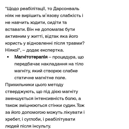
"Щодо реабілітації, то Дарсонваль 
ніяк не вирішить мʼязову слабкість і 
не навчить ходити, сидіти та 
вставати. Він не допомагає бути 
активним у житті, відтак яка його 
користь у відновленні після травми? 
Ніякої", – додає експертка.
Магнітотерапія
 – процедура, що 
передбачає накладання на тіло 
магніту, який створює слабке 
статичне магнітне поле.
Прихильники цього методу 
стверджують, що під дією магніту 
зменшується інтенсивність болю, а 
також зміцнюються стінки судин. Тож 
за його допомогою можуть лікувати і 
хребет, і суглоби, і реабілітувати 
людей після інсульту.