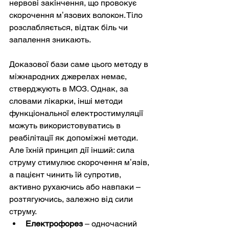
нервові закінчення, що провокує 
скорочення мʼязових волокон. Тіло 
розслабляється, відтак біль чи 
запалення зникають.
Доказової бази саме цього методу в 
міжнародних джерелах немає, 
стверджують в МОЗ. Однак, за 
словами лікарки, інші методи 
функціональної електростимуляції 
можуть використовуватись в 
реабілітації як допоміжні методи. 
Але їхній принцип дії інший: сила 
струму стимулює скорочення мʼязів, 
а пацієнт чинить їй супротив, 
активно рухаючись або навпаки – 
розтягуючись, залежно від сили 
струму.
Електрофорез 
– одночасний 