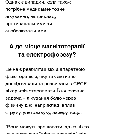
Однак є випадки, коли також 
потрібне медикаментозне 
лікування, наприклад, 
протизапальними чи 
знеболювальними.
А де місце магнітотерапії 
та електрофорезу? 
Це не є реабілітацією, а апаратною 
фізіотерапією, яку так активно 
досліджували та розвивали в СРСР 
лікарі-фізіотерапевти. Їхня головна 
задача – лікування болю через 
фізичну дію, наприклад, вплив 
струму, ультразвуку, лазеру тощо.
"Вони можуть працювати, адже ніхто 
не скасовував "ефект плацебо" або 