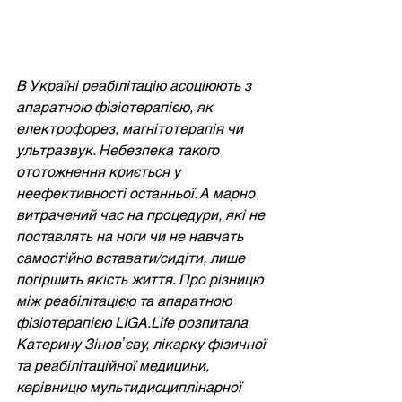
В Україні реабілітацію асоціюють з 
апаратною фізіотерапією, як 
електрофорез, магнітотерапія чи 
ультразвук. Небезпека такого 
ототожнення криється у 
неефективності останньої. А марно 
витрачений час на процедури, які не 
поставлять на ноги чи не навчать 
самостійно вставати/сидіти, лише 
погіршить якість життя. Про різницю 
між реабілітацією та апаратною 
фізіотерапією LIGA.Life розпитала 
Катерину Зіновʼєву, лікарку фізичної 
та реабілітаційної медицини, 
керівницю мультидисциплінарної 