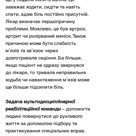
заважає ходити, сидіти та навіть 
спати, адже біль постійно присутній. 
Лікар визначає першопричину 
проблеми. Можливо, це був артроз, 
артрит чи розірваний меніск. Також 
причиною може бути слабкість 
мʼязів та звʼязок через 
довготривале сидіння. Ба більше, 
якщо пацієнт не одразу звернувся 
до лікаря, то тривала неправильна 
ходьба чи навантаження мʼязів може 
ще більше підсилити біль. 
Задача мультидисциплінарної 
реабілітаційної команди
 – допомогти 
людині повернутися до рухливого 
життя за допомогою підбору та 
практикування спеціальних вправ. 