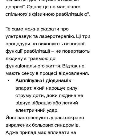
депресії. Однак це не має нічого 
спільного з фізичною реабілітацією".
Те саме можна сказати про 
ультразвук та лазеротерапію. Ці три 
процедури не виконують основної 
функції реабілітації – не повертають 
людину з травмою до 
функціонального життя. Відтак не 
мають сенсу в процесі відновлення.
Ампліпульс і діодинамік
 – 
апарат, який нарощує силу 
струму доти, доки людина не 
відчує вібрацію або легкий 
електричний удар. 
Його застосовують у разі яскраво 
виражених больових синдромів. 
Адже прилад має впливати на 