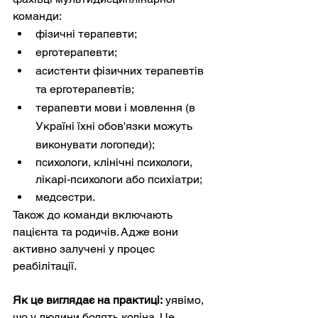
команди:
фізичні терапевти;
ерготерапевти;
асистенти фізичних терапевтів 
та ерготерапевтів;
терапевти мови і мовлення (в 
Україні їхні обов'язки можуть 
виконувати логопеди);
психологи, клінічні психологи, 
лікарі-психологи або психіатри;
медсестри.
Також до команди включають 
пацієнта та родичів. Адже вони 
активно залучені у процес 
реабілітації. 
Як це виглядає на практиці:
 уявімо, 
що у людини болять коліна. Це 