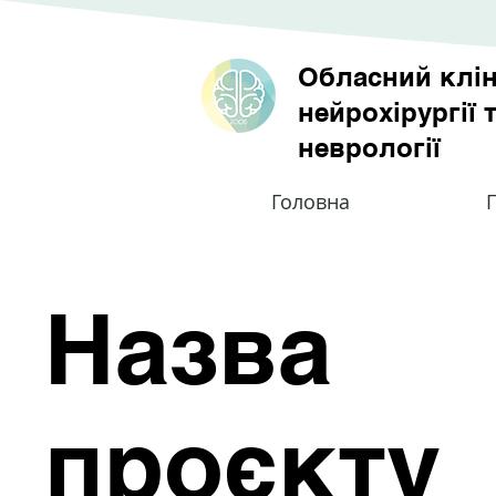
Обласний клін
нейрохірургії 
неврології
Головна
П
Назва
проєкту