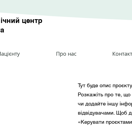
ічний центр
та
ацієнту
Про нас
Контак
Тут буде опис проєкт
Розкажіть про те, що
чи додайте іншу інфо
відвідувачами. Щоб д
«Керувати проєктами