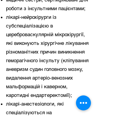
роботи з інсультними пацієнтами;
лікарі-нейрохірурги із
субспеціалізацією в
цереброваскулярній мікрохірургії,
які виконують хірургічне лікування
різноманітних причин виникнення
геморагічного інсульту (кліпування
аневризм судин головного мозку,
видалення артеріо-венозних
мальформацій і каверном,
каротидні ендартеректомії);
лікарі-анестезіологи, які
спеціалізуються на
нейроінтенсивній терапії;
лікарі-радіологи;