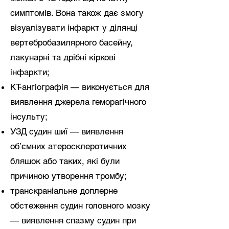
симптомів. Вона також дає змогу
візуалізувати інфаркт у ділянці
вертебробазилярного басейну,
лакунарні та дрібні кіркові
інфаркти;
КТ-ангіографія — виконується для
виявлення джерела геморагічного
інсульту;
УЗД судин шиї — виявлення
об’ємних атеросклеротичних
бляшок або таких, які були
причиною утворення тромбу;
транскраніальне доплерне
обстеження судин головного мозку
— виявлення спазму судин при