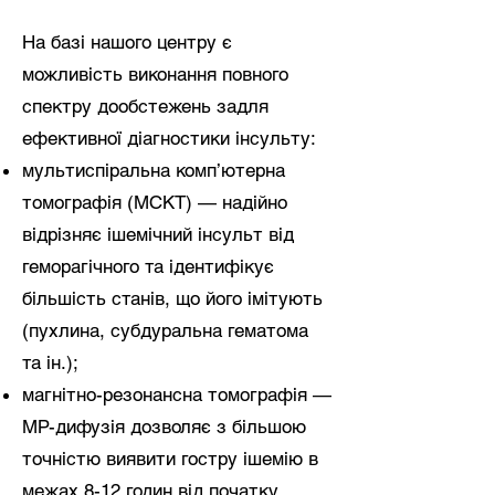
На базі нашого центру є
можливість виконання повного
спектру дообстежень задля
ефективної діагностики інсульту:
мультиспіральна комп’ютерна
томографія (МСКТ) — надійно
відрізняє ішемічний інсульт від
геморагічного та ідентифікує
більшість станів, що його імітують
(пухлина, субдуральна гематома
та ін.);
магнітно-резонансна томографія —
МР-дифузія дозволяє з більшою
точністю виявити гостру ішемію в
межах 8-12 годин від початку