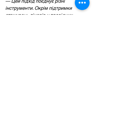
— Цей підхід поєднує різні 
інструменти. Окрім підтримки 
стажувань лікарів у провідних 
академічних і клінічних центрах 
США, ми розширюємо доступ 
до сучасних освітніх матеріалів 
та оновлених настанов. 
Ми розвиваємо
HealUA
 — 
безоплатний мобільний застосунок, 
який з’єднує лікарів з України 
та усього світу для обміну знаннями 
і обговорення клінічних випадків, 
— 
підсумовує 
Катерина Потапова
. — 
У межах партнерства планується 
також низка стажувань для лікарів 
центру у провідних університетах 
та госпіталях США з метою обміну 
знаннями.