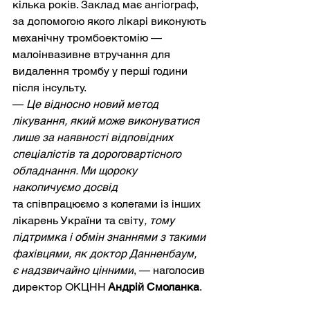
кілька років. Заклад має ангіограф, 
за допомогою якого лікарі виконують 
механічну тромбоектомію — 
малоінвазивне втручання для 
видалення тромбу у перші години 
після інсульту.
— 
Це відносно новий метод 
лікування, який може виконуватися 
лише за наявності відповідних 
спеціалістів
та дороговартісного 
обладнання. Ми щороку 
накопичуємо досвід 
та співпрацюємо з колегами із інших 
лікарень України та світу
, тому 
підтримка і обмін знаннями з такими 
фахівцями, як доктор Данненбаум, 
є надзвичайно цінними
, — наголосив 
директор ОКЦНН
 Андрій Смоланка
.