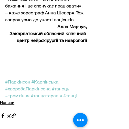
бажання і це спонукає працювати», 
– каже хореограф Анна Шеверя. Тож 
запрошуємо до участі пацієнтів.
Алла Марчук,
Закарпатський обласний клінічний 
центр нейрохірургії та неврології
#Паркінсон
#Карпінська
#хворобаПаркінсона
#танець
#тремтіння
#танцетерапія
#танці
Новини