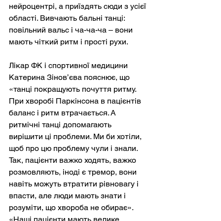
нейроцентрі, а приїздять сюди з усієї 
області. Вивчають бальні танці: 
повільний вальс і ча-ча-ча – вони 
мають чіткий ритм і прості рухи.
Лікар ФК і спортивної медицини 
Катерина Зінов’єва пояснює, що 
«танці покращують почуття ритму. 
При хворобі Паркінсона в пацієнтів 
баланс і ритм втрачається. А 
ритмічні танці допомагають 
вирішити ці проблеми. Ми би хотіли, 
щоб про цю проблему чули і знали. 
Так, пацієнти важко ходять, важко 
розмовляють, іноді є тремор, вони 
навіть можуть втратити рівновагу і 
впасти, але люди мають знати і 
розуміти, що хвороба не обирає».
«Наші пацієнти мають велике 