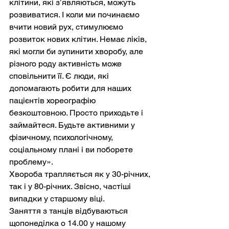
клітини, які з’являються, можуть 
розвиватися. І коли ми починаємо 
вчити новий рух, стимулюємо 
розвиток нових клітин. Немає ліків, 
які могли би зупинити хворобу, але 
різного роду активність може 
сповільнити її. Є люди, які 
допомагають робити для наших 
пацієнтів хореографію 
безкоштовною. Просто приходьте і 
займайтеся. Будьте активними у 
фізичному, психологічному, 
соціальному плані і ви поборете 
проблему».
Хвороба трапляється як у 30-річних, 
так і у 80-річних. Звісно, частіші 
випадки у старшому віці.
Заняття з танців відбуваються 
щопонеділка о 14.00 у нашому 