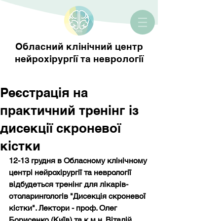
Обласний клінічний центр
нейрохірургії та неврології
Реєстрація на
практичний тренінг із
дисекції скроневої
кістки
12-13 грудня в Обласному клінічному 
центрі нейрохірургії та неврології 
відбудеться тренінг для лікарів-
отоларингологів "Дисекція скроневої 
кістки". Лектори - проф. Олег 
Борисенко (Київ) та к.м.н. Віталій 