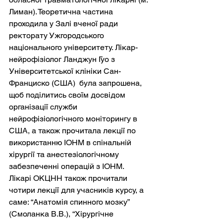
Лиман). Теоретична частина 
проходила у Залі вченої ради 
ректорату Ужгородського 
національного університету. Лікар-
нейрофізіолог Ланджун Гуо з 
Університетської клініки Сан-
Франциско (США)  була запрошена, 
щоб поділитись своїм досвідом 
організації служби 
нейрофізіологічного моніторингу в 
США, а також прочитала лекції по 
використанню ІОНМ в спінальній 
хірургії та анестезіологічному 
забезпеченні операцій з ІОНМ. 
Лікарі ОКЦНН також прочитали 
чотири лекції для учасників курсу, а 
саме: “Анатомія спинного мозку” 
(Смоланка В.В.), “Хірургічне 