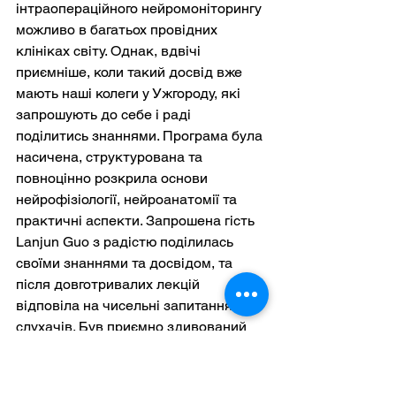
інтраопераційного нейромоніторингу 
можливо в багатьох провідних 
клініках світу. Однак, вдвічі 
приємніше, коли такий досвід вже 
мають наші колеги у Ужгороду, які 
запрошують до себе і раді 
поділитись знаннями. Програма була 
насичена, структурована та 
повноцінно розкрила основи 
нейрофізіології, нейроанатомії та 
практичні аспекти. Запрошена гість 
Lanjun Guo з радістю поділилась 
своїми знаннями та досвідом, та 
після довготривалих лекцій 
відповіла на чисельні запитання 
слухачів. Був приємно здивований 
можливістю відвідати операційну 
ОКЦНН, так як, на мою думку, 
найкраще що може бути після 