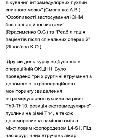
лікування інтрамедулярних пухлин 
спинного мозку” (Смоланка А.В.), 
“Особливості застосування ІОНМ 
без навігаційної системи” 
(Герасименко О.С.) та “Реабілітація 
пацієнтів після спінальних операцій” 
(Зінов’єва К.О.).
 Другий день курсу відбувався в 
операційній ОКЦНН. Було 
проведено три хірургічні втручання з 
допомогою інтраопераційного 
моніторингу : видалення 
інтрамедулярної пухлини на рівні 
Th9-Th10, резкція екстрамедулярної 
пухлини на рівні Th4, а також 
декомпресивна ламінектомія з 
міжтіловим корпородезом L4-S1. Під 
час хірургічних втручань лікарі 