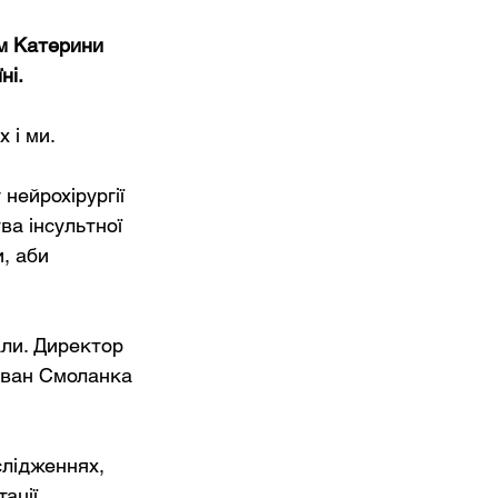
м Катерини 
ні.
 і ми. 
нейрохірургії 
ва інсультної 
, аби 
ли. Директор 
Іван Смоланка 
слідженнях, 
ації, 