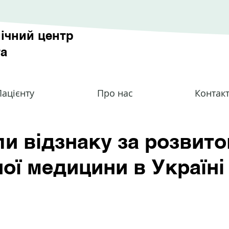
ічний центр
та
ацієнту
Про нас
Контак
и відзнаку за розвито
ної медицини в Україні