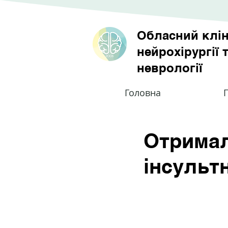
Обласний клін
нейрохірургії 
неврології
Головна
П
Отримал
інсульт