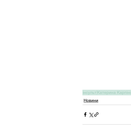
інсульт
Катерина Карпін
Новини