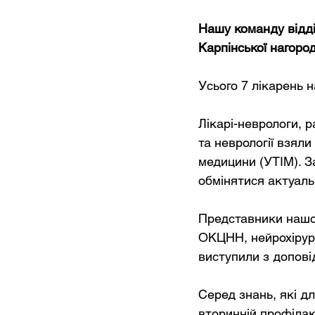
Нашу команду відді
Карпінської нагород
Усього 7 лікарень н
Лікарі-неврологи, р
та неврології взяли
медицини (УТІМ). За
обмінятися актуаль
Представники нашог
ОКЦНН, нейрохірург
виступили з доповід
Серед знань, які дл
вторинній профілакти