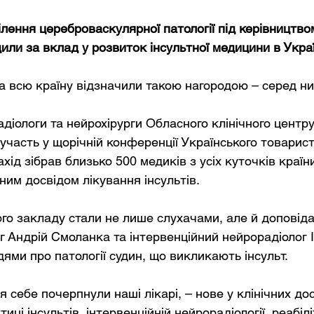
лення цереброваскулярної патології під керівництво
или за вклад у розвиток інсультної медицини в Украї
а всю країну відзначили такою нагородою – серед них
адіологи та нейрохірурги Обласного клінічного центру 
 участь у щорічній конференції Українського товарист
хід зібрав близько 500 медиків з усіх куточків країни
ним досвідом лікування інсультів. 
о закладу стали не лише слухачами, але й доповіда
 Андрій Смоланка та інтервенційний нейрорадіолог 
ями про патології судин, що викликають інсульт. 
я себе почерпнули наші лікарі, – нове у клінічних до
ці інсультів, інтервенційній нейрорадіології, реабіліт