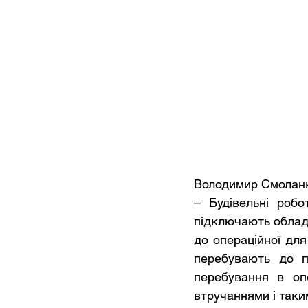
Володимир Смолан
– Будівельні робо
підключають обладн
до операційної для 
перебувають до по
перебування в опе
втручаннями і таки