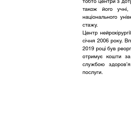
тобто центри з дот
також його учні,
національного уні
стажу.
Центр нейрохірургі
січня 2006 року. В
2019 році був реор
отримує кошти за 
службою здоров’я
послуги.