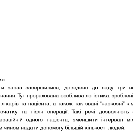
ка
ти зараз завершилися, доведено до ладу три нов
ання. Тут прорахована особлива логістика: зроблені
лікарів та пацієнта, а також так звані “наркозні” кім
чатку та після операції. Такі речі дозволяють 
раційній одного пацієнта, зменшити інтервал між
м чином надати допомогу більшій кількості людей.