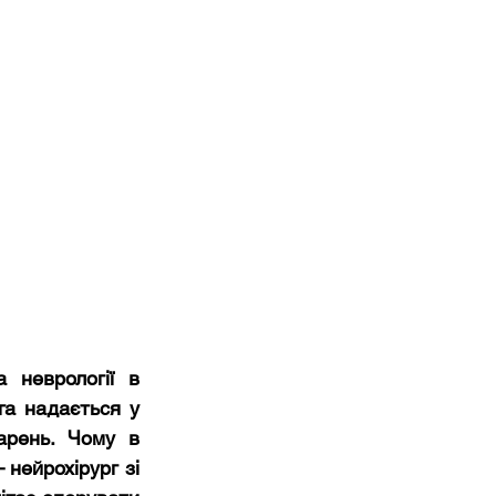
 неврології в 
га надається у 
арень. Чому в 
ейрохірург зі 