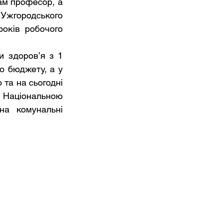
м професор, а 
жгородського 
оків робочого 
 здоров’я з 1 
о бюджету, а у 
та на сьогодні 
Національною 
а комунальні 