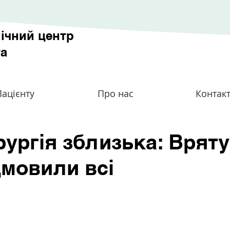
ічний центр
та
ацієнту
Про нас
Контак
рургія зблизька: Вряту
дмовили всі