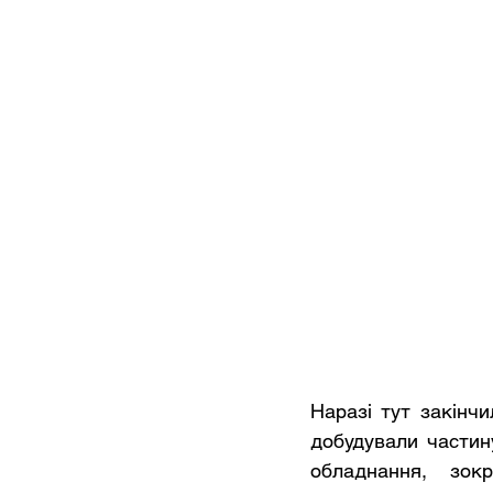
Наразі тут закінч
добудували частину
обладнання, зок