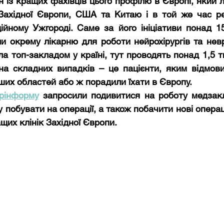
н із кращих фахівців цього профілю в Європі, який л
Західної Європи, США та Китаю і в той же час ре
ційному Ужгороді. Саме за його ініціативи понад 15
и окрему лікарню для роботи нейрохірургів та невро
ла топ-закладом у країні, тут проводять понад 1,5 ти
на складних випадків – це пацієнти, яким відмови
нших областей або ж порадили їхати в Європу.
рінформу
 запросили подивитися на роботу медзакл
побувати на операції, а також побачити нові операці
щих клінік Західної Європи.