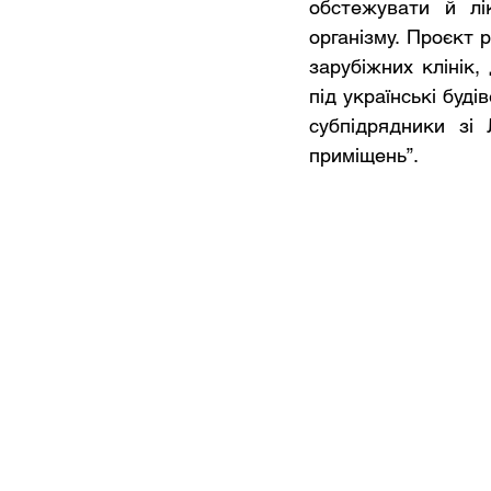
обстежувати й лік
організму. Проєкт 
зарубіжних клінік,
під українські буді
субпідрядники зі 
приміщень”.