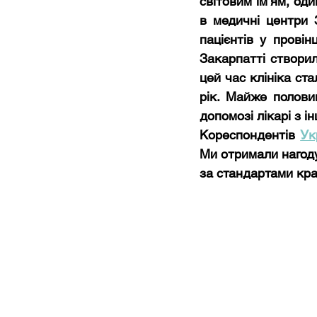
світовим ім’ям, оди
в медичні центри 
пацієнтів у провін
Закарпатті створил
цей час клініка ста
рік. Майже полови
допомозі лікарі з і
Кореспондентів 
Ук
Ми отримали нагоду 
за стандартами кра