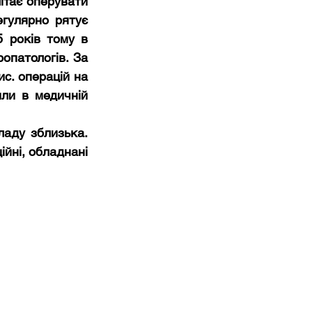
ітає оперувати 
гулярно рятує 
 років тому в 
патологів. За 
с. операцій на 
ли в медичній 
аду зблизька. 
йні, обладнані 