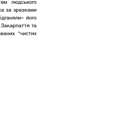
ем людського 
а за зразками 
дганяли» його 
 Закарпаття та 
ваних “чистих 