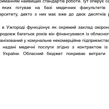
риманням найвищих стандартів роботи. Тут оперує са
 яких готував на базі медичних факультетів У
верситету, дехто з них має вже до двох десятків р
ї в Ужгороді функціонує як окремий заклад охорони
продовж багатьох років він фінансувався із обласног
ганізований у комунальне некомерційне підприємство 
надані медичні послуги згідно з контрактом із 
 України. Обласний бюджет покриває витрати н