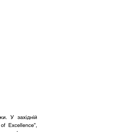
и. У західній 
f Excellence”, 