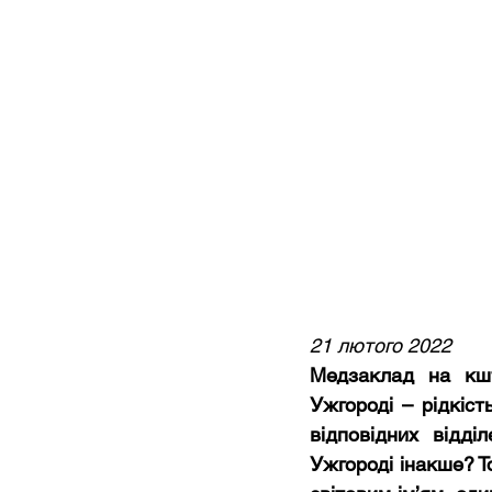
21 лютого 2022
Медзаклад на кшта
Ужгороді – рідкіст
відповідних відді
Ужгороді інакше? Т