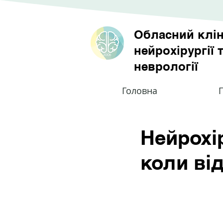
Обласний клін
нейрохірургії 
неврології
Головна
П
Нейрохі
коли ві