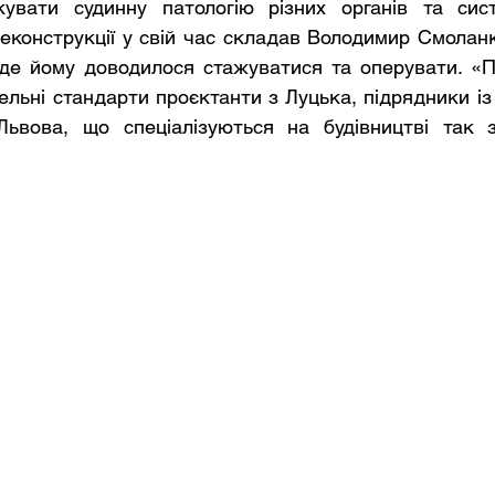
увати судинну патологію різних органів та сист
реконструкції у свій час складав Володимир Смоланк
 де йому доводилося стажуватися та оперувати. «Пі
вельні стандарти проєктанти з Луцька, підрядники із
Львова, що спеціалізуються на будівництві так з