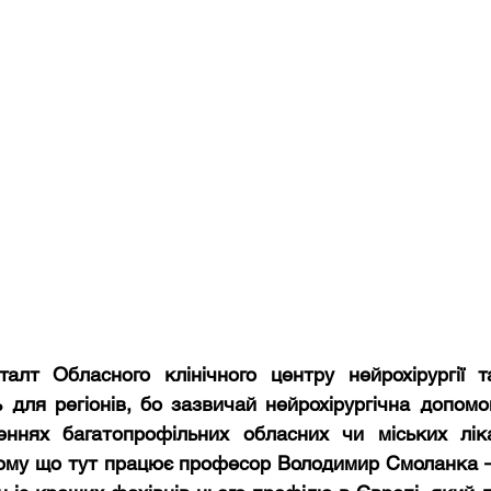
лт Обласного клінічного центру нейрохірургії та
ь для регіонів, бо зазвичай нейрохірургічна допомо
леннях багатопрофільних обласних чи міських лік
ому що тут працює професор Володимир Смоланка – н