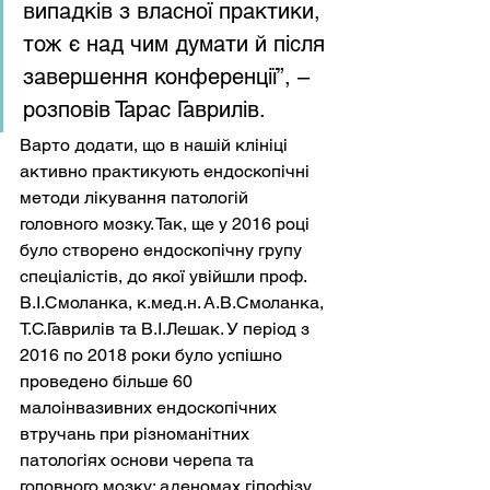
випадків з власної практики, 
тож є над чим думати й після 
завершення конференції”, – 
розповів Тарас Гаврилів.
Варто додати, що в нашій клініці 
активно практикують ендоскопічні 
методи лікування патологій 
головного мозку. Так, ще у 2016 році 
було створено ендоскопічну групу 
спеціалістів, до якої увійшли проф. 
В.І.Смоланка, к.мед.н. А.В.Смоланка, 
Т.С.Гаврилів та В.І.Лешак. У період з 
2016 по 2018 роки було успішно 
проведено більше 60 
малоінвазивних ендоскопічних 
втручань при різноманітних 
патологіях основи черепа та 
головного мозку: аденомах гіпофізу, 