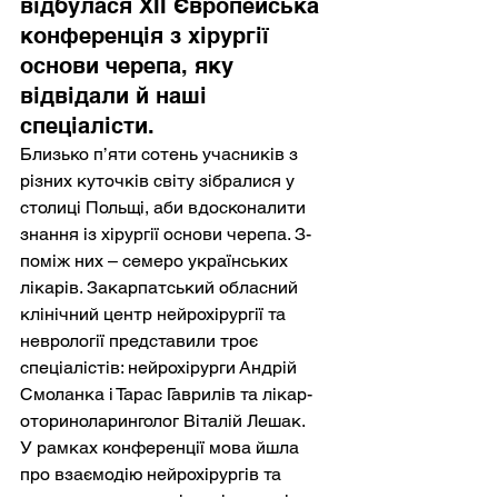
відбулася ХІІ Європейська 
конференція з хірургії 
основи черепа, яку 
відвідали й наші 
спеціалісти.
Близько п’яти сотень учасників з 
різних куточків світу зібралися у 
столиці Польщі, аби вдосконалити 
знання із хірургії основи черепа. З-
поміж них – семеро українських 
лікарів. Закарпатський обласний 
клінічний центр нейрохірургії та 
неврології представили троє 
спеціалістів: нейрохірурги Андрій 
Смоланка і Тарас Гаврилів та лікар-
оториноларинголог Віталій Лешак.
У рамках конференції мова йшла 
про взаємодію нейрохірургів та 