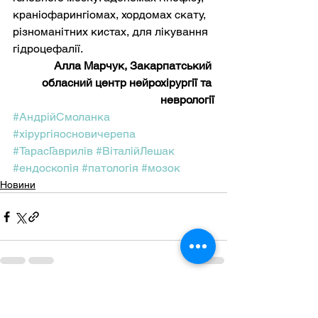
краніофарингіомах, хордомах скату, 
різноманітних кистах, для лікування 
гідроцефалії.
Алла Марчук, Закарпатський 
обласний центр нейрохірургії та 
неврології
#АндрійСмоланка
#хірургіяосновичерепа
#ТарасГаврилів
#ВіталійЛешак
#ендоскопія
#патологія
#мозок
Новини
Дивитися всі
Останні пости