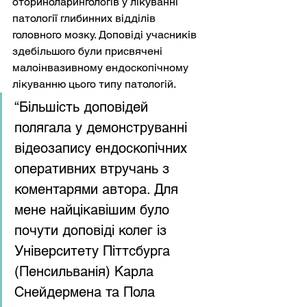
оториноларингологів у лікуванні 
патології глибинних відділів 
головного мозку. Доповіді учасників 
здебільшого були присвячені 
малоінвазивному ендоскопічному 
лікуванню цього типу патологій.
“Більшість доповідей 
полягала у демонструванні 
відеозапису ендоскопічних 
оперативних втручань з 
коментарями автора. Для 
мене найцікавішим було 
почути доповіді колег із 
Університету Піттсбурга 
(Пенсильванія) Карла 
Снейдермена та Пола 